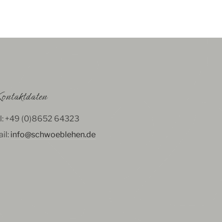
ontaktdaten
l: +49 (0)8652 64323
il:
info@schwoeblehen.de