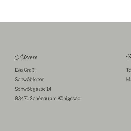
Adresse
K
Eva Graßl
Te
Schwöblehen
Ma
Schwöbgasse 14
83471 Schönau am Königssee