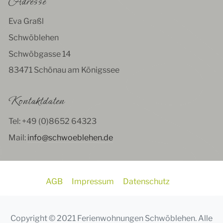
Adresse
Eva Graßl
Schwöblehen
Schwöbgasse 14
83471 Schönau am Königssee
Kontaktdaten
Tel: +49 (0)8652 64323
Mail:
info@schwoeblehen.de
AGB
Impressum
Datenschutz
Copyright © 2021 Ferienwohnungen Schwöblehen. Alle